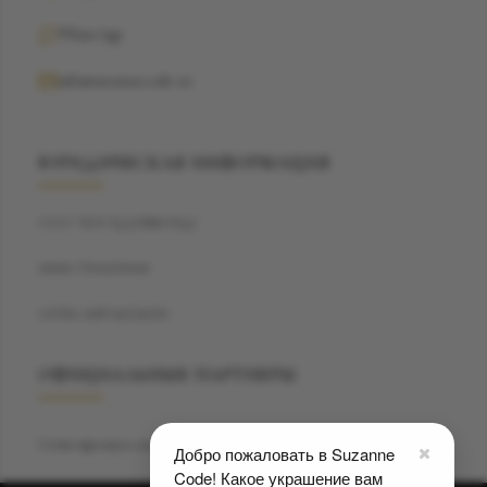
WhatsApp
info@suzannecode.ru
ЮРИДИЧЕСКАЯ ИНФОРМАЦИЯ
ООО "БЭСТДАЙМОНД"
ИНН: 7704459040
ОГРН: 1187746720259
ОФИЦИАЛЬНЫЕ ПАРТНЕРЫ
Сеть премиум салонов красоты
Privé7
Добро пожаловать в Suzanne
Code! Какое украшение вам