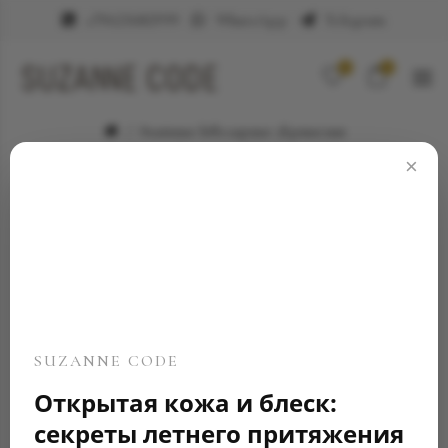
+79623682999
WhatsApp
Telegram
0
0
Элитные ювелирные украшения
Детские серьги "Единороги"
×
SUZANNE CODE
Открытая кожа и блеск:
секреты летнего притяжения