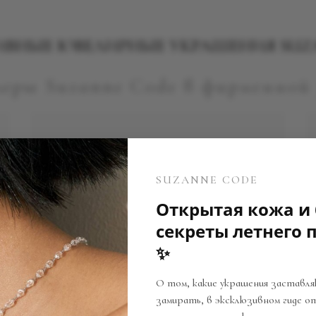
ВНЫЕ ЮВЕЛИРНЫЕ УКРАШЕНИЯ SUZ
еры Suzanne Code в фирменной
SUZANNE CODE
Открытая кожа и 
секреты летнего
✨
О том, какие украшения заставл
замирать, в эксклюзивном гиде о