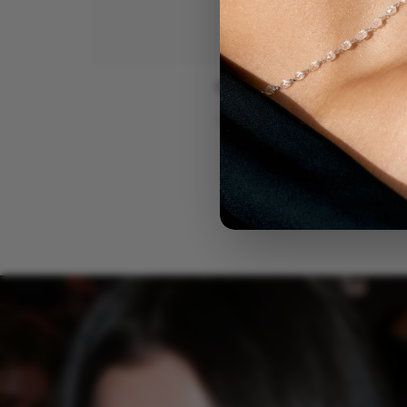
NE
Колье "Felis"
По запросу