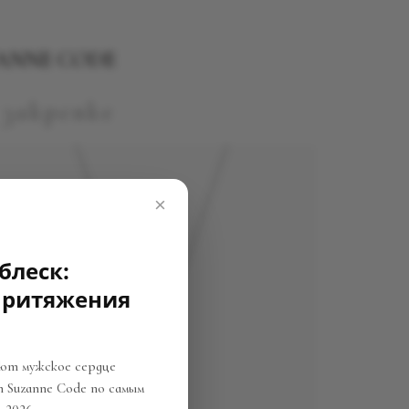
ANNE CODE
 закрепке
×
блеск:
 притяжения
яют мужское сердце
т Suzanne Code по самым