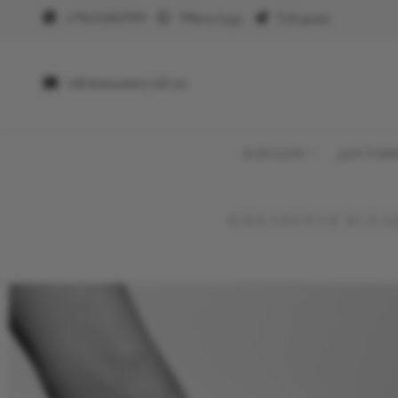
+79623682999
WhatsApp
Telegram
info@suzannecode.ru
КАТАЛОГ
ДОСТАВ
ЮВЕЛИРНАЯ ВСЕЛ