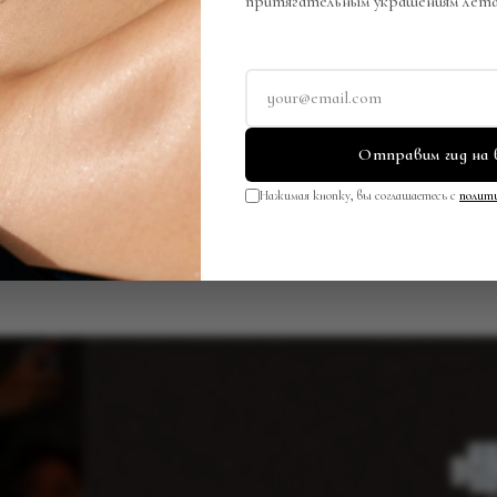
притягательным украшениям лета
W
NEW
Кольцо
По запросу
Отправим гид на 
Нажимая кнопку, вы соглашаетесь с
полити
СМОТРЕТЬ ВСЁ
КАТАЛОГ