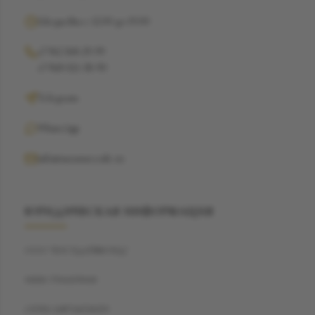
Ежедневно с 12:00 до 19:00
+7 962 368-29-99
+7 968 021-38-90
Telegram
WhatsApp
info@suzannecode.ru
ЮРИДИЧЕСКАЯ ИНФОРМАЦИЯ
ООО "БЭСТДАЙМОНД"
ИНН: 7704459040
ОГРН: 1187746720259