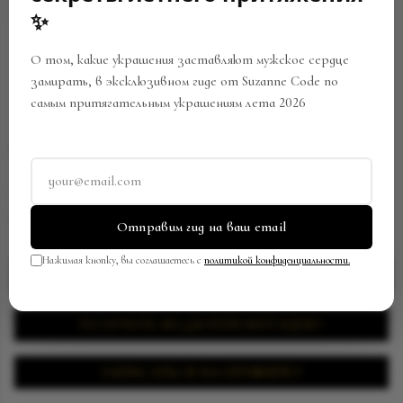
✨
О том, какие украшения заставляют мужское сердце
замирать, в эксклюзивном гиде от Suzanne Code по
самым притягательным украшениям лета 2026
СЕРЬГИ
Артикул:
EW-0595/SC229122204
В закладки
Поделиться
Отправим гид на ваш email
Нажимая кнопку, вы соглашаетесь с
политикой конфиденциальности.
ЗАПРОСИТЬ ЦЕНУ
ПОЛУЧИТЬ ВИДЕОПРЕЗЕНТАЦИЮ
ЗАПИСАТЬСЯ НА ПРИМЕРКУ