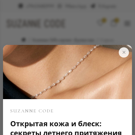
+79623682999
WhatsApp
Telegram
0
0
Элитные ювелирные украшения
Серьги
×
SUZANNE CODE
Открытая кожа и блеск:
секреты летнего притяжения