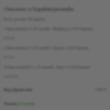
Описание и Характеристики
Белое золото 750 пробы,
4 бриллианта LG, в огранке «Маркиза» 0.339 карата
F/VVS
4 бриллианта LG, в огранке «Груша» 1.030 карата
F/VVS
20 бриллиантов LG, в огранке «Круг» 0.144 карата
D-F/VVS
Вид украшений
Серьги
Наличие:
В наличии