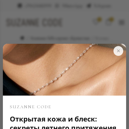
+79623682999
WhatsApp
Telegram
0
0
Элитные ювелирные украшения
Кольцо
×
SUZANNE CODE
Открытая кожа и блеск:
секреты летнего притяжения