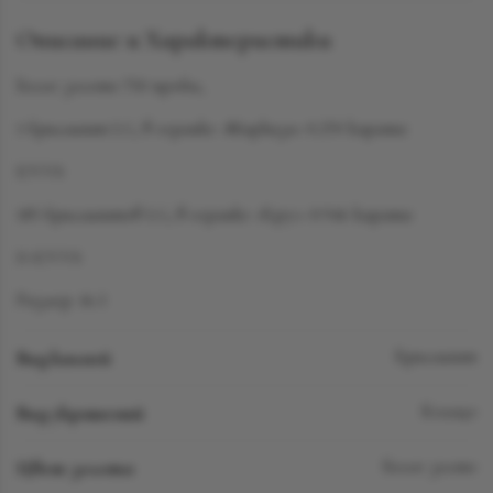
Описание и Характеристики
Белое золото 750 пробы,
1 бриллиант LG, в огранке «Маркиза» 0.270 карата
F/VVS
185 бриллиантов LG, в огранке «Круг» 0.946 карата
D-F/VVS
Размер: 16.3
Вид камней
Бриллиант
Вид украшений
Кольцо
Цвет золота
Белое золто