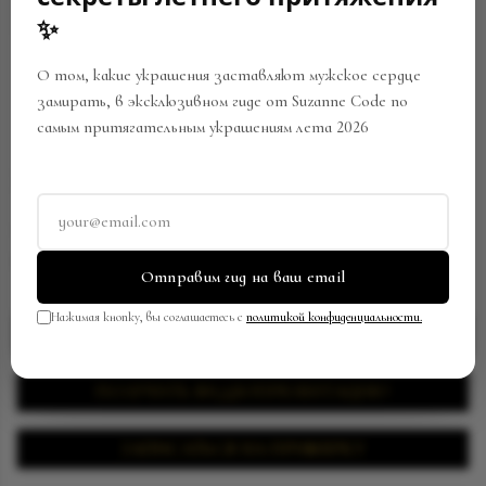
✨
О том, какие украшения заставляют мужское сердце
замирать, в эксклюзивном гиде от Suzanne Code по
самым притягательным украшениям лета 2026
КОЛЬЦО
Артикул:
RW-0619/SC129092410
В закладки
Поделиться
Отправим гид на ваш email
Нажимая кнопку, вы соглашаетесь с
политикой конфиденциальности.
ЗАПРОСИТЬ ЦЕНУ
ПОЛУЧИТЬ ВИДЕОПРЕЗЕНТАЦИЮ
ЗАПИСАТЬСЯ НА ПРИМЕРКУ