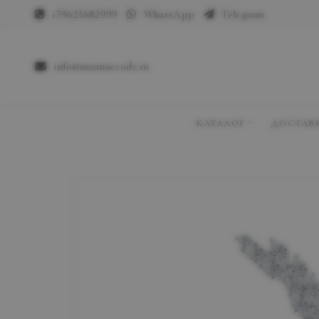
+79623682999
WhatsApp
Telegram
info@suzannecode.ru
КАТАЛОГ
ДОСТАВ