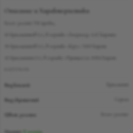
Описание и Характеристики
Белое золото 750 пробы,
10 бриллиантов LG, в огранке «Эмеральд» 4.47 карата
30 бриллиантов LG, в огранке «Круг» 7.069 карат
42 бриллианта LG, в огранке «Принцесса» 8.814 карат
D-F/VVS-VS
Вид камней
Бриллиант
Вид украшений
Серьги
Цвет золота
Белое золото
Наличие:
В наличии