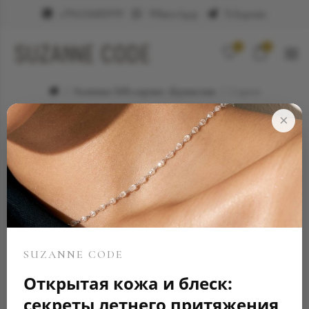
+79623682999
WhatsApp
Telegram
0
0
Элитные ювелирные украшения
Серьги
×
SUZANNE CODE
Открытая кожа и блеск:
секреты летнего притяжения