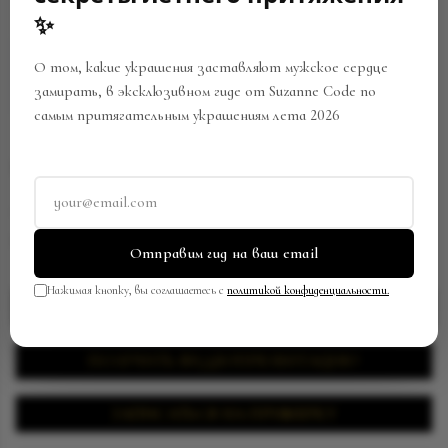
✨
О том, какие украшения заставляют мужское сердце
замирать, в эксклюзивном гиде от Suzanne Code по
самым притягательным украшениям лета 2026
СЕРЬГИ
Артикул:
EY-0289/SC229052204
В закладки
Поделиться
Отправим гид на ваш email
Нажимая кнопку, вы соглашаетесь с
политикой конфиденциальности.
ЗАПРОСИТЬ ЦЕНУ
ПОЛУЧИТЬ ВИДЕОПРЕЗЕНТАЦИЮ
ЗАПИСАТЬСЯ НА ПРИМЕРКУ