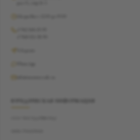
дом 15, стр 16 А
Ежедневно с 12:00 до 19:00
+7 962 368-29-99
+7 968 021-38-90
Telegram
WhatsApp
info@suzannecode.ru
ЮРИДИЧЕСКАЯ ИНФОРМАЦИЯ
ООО "БЭСТДАЙМОНД"
ИНН: 7704459040