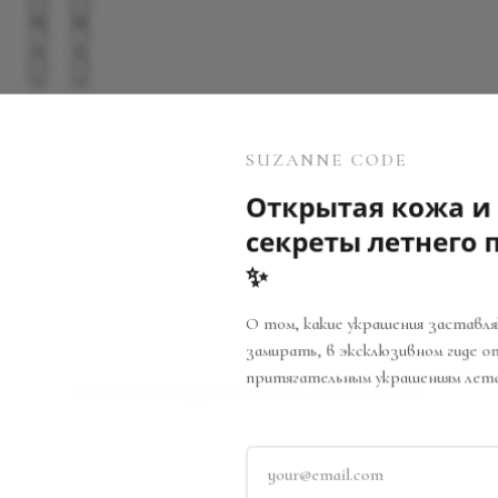
SUZANNE CODE
Открытая кожа и 
секреты летнего
✨
О том, какие украшения заставл
замирать, в эксклюзивном гиде о
притягательным украшениям лета
РЕКОМЕНДУЕМ ПОСМОТРЕТЬ