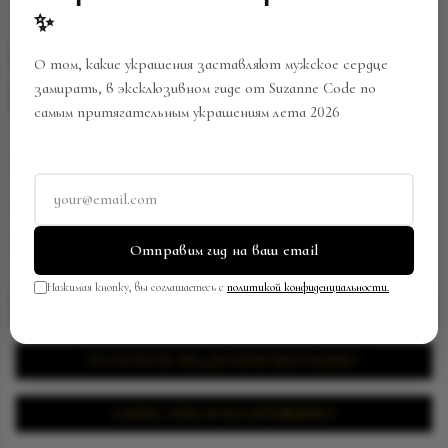
OUT
✨
О том, какие украшения заставляют мужское сердце
замирать, в эксклюзивном гиде от Suzanne Code по
самым притягательным украшениям лета 2026
СЕРЬГИ
Артикул:
EY-0316/SC239032311
В закладки
Поделиться
Отправим гид на ваш email
Нажимая кнопку, вы соглашаетесь с
политикой конфиденциальности.
ЗАПРОСИТЬ ЦЕНУ
ПОЛУЧИТЬ ВИДЕОПРЕЗЕНТАЦИЮ
ЗАПИСАТЬСЯ НА ПРИМЕРКУ