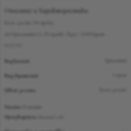
Описание и Характеристики
Белое золото 750 пробы,
262 бриллианта LG, в огранке «Круг» 3.058 карат
D-F/VVS
Вид камней
Бриллиант
Вид украшений
Серьги
Цвет золота
Белое золото
Наличие:
В наличии
Производитель:
SuzanneCode