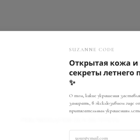
SUZANNE CODE
Открытая кожа и 
секреты летнего
✨
О том, какие украшения заставл
замирать, в эксклюзивном гиде о
притягательным украшениям лета
РЕКОМЕНДУЕМ ПОСМОТРЕТЬ