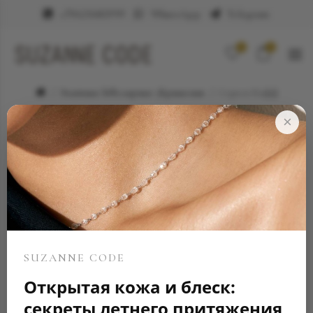
+79623682999
WhatsApp
Telegram
0
0
Элитные ювелирные украшения
Серьга Кафф
×
SUZANNE CODE
Открытая кожа и блеск:
секреты летнего притяжения