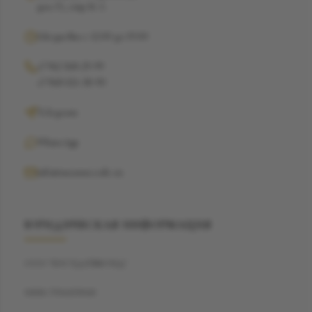
дом 15, стр 16 А
Ежедневно с 12:00 до 19:00
+7 962 368-29-99
+7 968 021-38-90
Telegram
WhatsApp
info@suzannecode.ru
ЮРИДИЧЕСКАЯ ИНФОРМАЦИЯ
ООО "БЭСТДАЙМОНД"
ИНН: 7704459040