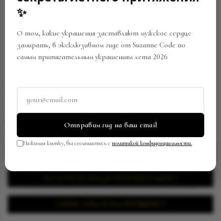
✨
О том, какие украшения заставляют мужское сердце
замирать, в эксклюзивном гиде от Suzanne Code по
самым притягательным украшениям лета 2026
СЕРЬГА КАФФ
Артикул:
BCF-0031-E62229062522
В закладки
Поделиться
Отправим гид на ваш email
Нажимая кнопку, вы соглашаетесь с
политикой конфиденциальности.
ЗАПРОСИТЬ ЦЕНУ
ПОЛУЧИТЬ ВИДЕОПРЕЗЕНТАЦИЮ
ЗАПИСАТЬСЯ НА ПРИМЕРКУ