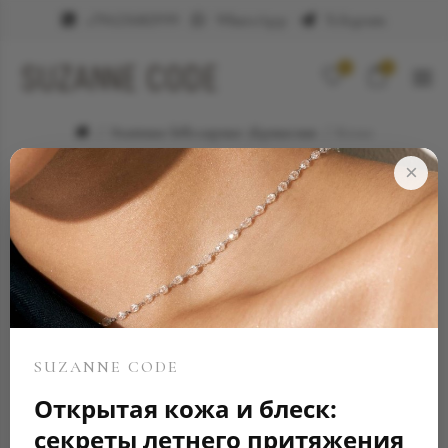
+79623682999
WhatsApp
Telegram
0
0
Элитные ювелирные украшения
Колье
×
SUZANNE CODE
Открытая кожа и блеск:
секреты летнего притяжения