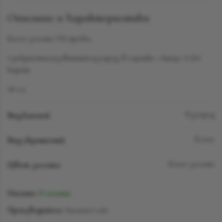
Описание и Характеристики
Белое золото 750 пробы,
1 рекристаллизованный изумруд, в огранке «Ашер» 6.261
карат
40 см
Вид камней
Изумруд
Вид украшений
Колье
Цвет золота
Белое золото
Наличие:
В наличии
Производитель:
SuzanneCode