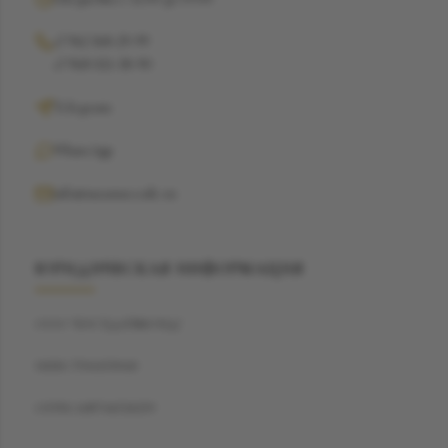
+7 962 368-29-99
+7 968 021-38-90
Telegram
WhatsApp
info@suzannecode.ru
ЮРИДИЧЕСКАЯ ИНФОРМАЦИЯ
ООО "БЭСТДАЙМОНД"
ИНН: 7704459040
ОГРН: 1187746720259