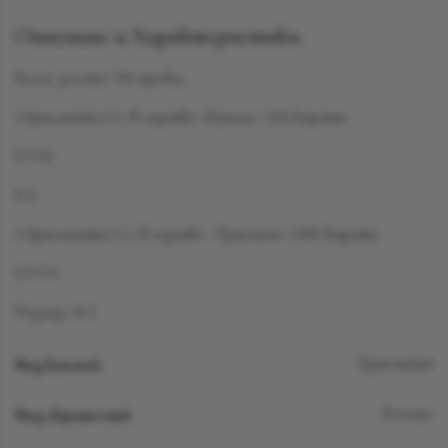
Описание и Характеристики
Белое золото 750 пробы,
1 бриллиант LG, в огранке «Кушон» 3.04 карата
F/VS2
IGI
2 бриллианта LG, в огранке «Триллион» 1.085 карата
F/VVS
Размер: 16.5
Вид камней
Бриллиант
Вид украшений
Кольцо