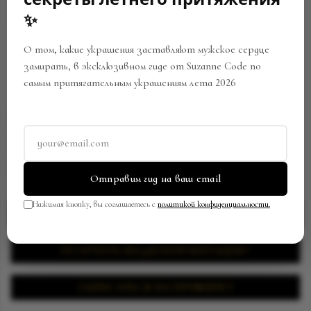
✨
О том, какие украшения заставляют мужское сердце
замирать, в эксклюзивном гиде от Suzanne Code по
самым притягательным украшениям лета 2026
КОЛЬЦО
Артикул:
BR-0041-R31129072532
В закладки
Поделиться
Отправим гид на ваш email
Нажимая кнопку, вы соглашаетесь с
политикой конфиденциальности.
ЗАПРОСИТЬ ЦЕНУ
ПОЛУЧИТЬ ВИДЕОПРЕЗЕНТАЦИЮ
ЗАПИСАТЬСЯ НА ПРИМЕРКУ