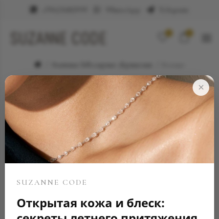
+79623682999
WhatsApp
Telegram
0
0
Элитные ювелирные украшения
Кольцо
×
SUZANNE CODE
Открытая кожа и блеск:
секреты летнего притяжения