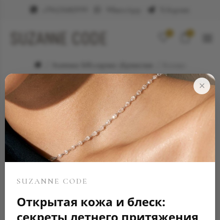
+79623682999
WhatsApp
Telegram
0
0
Элитные ювелирные украшения
Кольцо
×
SUZANNE CODE
Открытая кожа и блеск:
секреты летнего притяжения
SOLD