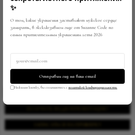
OUT
✨
О том, какие украшения заставляют мужское сердце
замирать, в эксклюзивном гиде от Suzanne Code по
самым притягательным украшениям лета 2026
КОЛЬЦО
Артикул:
BR-0095-R60127122508
В закладки
Поделиться
Отправим гид на ваш email
Нажимая кнопку, вы соглашаетесь с
политикой конфиденциальности.
ЗАПРОСИТЬ ЦЕНУ
ПОЛУЧИТЬ ВИДЕОПРЕЗЕНТАЦИЮ
ЗАПИСАТЬСЯ НА ПРИМЕРКУ