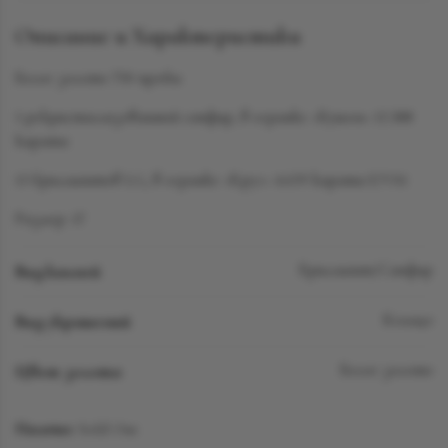
Описание и Характеристики
Белое золото 750 пробы
1 рекристаллизованный сапфир, в огранке «Кушон» 13.388
карата
13 бриллиантов LG, в огранке «Круг» 4.659 карата F/VS1
Размер: 17
Вид камней
Бриллиант/Сапфир
Вид украшений
Кольцо
Цвет золота
Белое золото
Наличие:
Sold Out