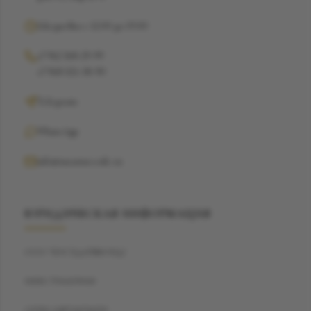
Ежедневно с 12:00 до 19:00
+7 962 368-29-99
+7 968 021-38-90
Telegram
WhatsApp
info@suzannecode.ru
ЮРИДИЧЕСКАЯ ИНФОРМАЦИЯ
ООО "БЭСТДАЙМОНД"
ИНН: 7704459040
ОГРН: 1187746720259