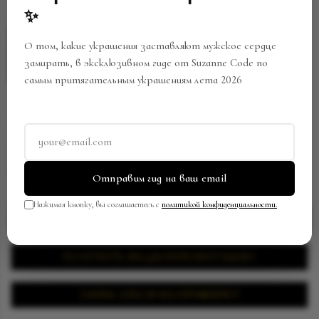
✨
О том, какие украшения заставляют мужское сердце
замирать, в эксклюзивном гиде от Suzanne Code по
самым притягательным украшениям лета 2026
ПУСЕТЫ
Артикул:
EW-0209/SC229
В закладки
Поделиться
Отправим гид на ваш email
Нажимая кнопку, вы соглашаетесь с
политикой конфиденциальности.
ЗАПРОСИТЬ ЦЕНУ
ПОЛУЧИТЬ ВИДЕОПРЕЗЕНТАЦИЮ
ЗАПИСАТЬСЯ НА ПРИМЕРКУ