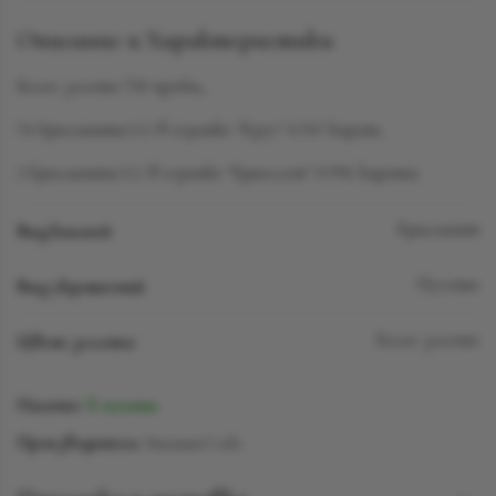
Описание и Характеристики
Белое золото 750 пробы,
74 бриллианта LG в огранке "Круг" 0.767 карат,
2 бриллианта LG в огранке "Бриоллет" 0.996 карата.
Вид камней
Бриллиант
Вид украшений
Пусеты
Цвет золота
Белое золото
Наличие:
В наличии
Производитель:
SuzanneCode