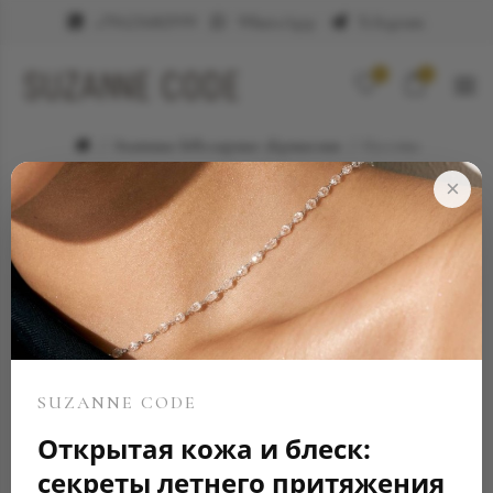
+79623682999
WhatsApp
Telegram
0
0
Элитные ювелирные украшения
Пусеты
×
SUZANNE CODE
Открытая кожа и блеск:
секреты летнего притяжения