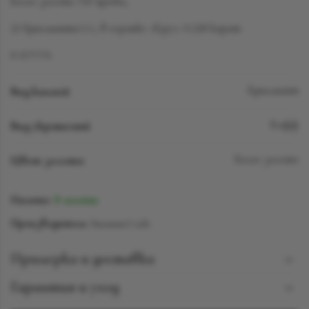
Белое золото 750 пробы,
22 бриллианта LG, в огранке «Круг» 0.228 карат
D-F/VVS
Вид камней
Бриллиант
Вид украшений
Кафф
Цвет золота
Белое золото
Наличие:
В наличии
Производитель:
SuzanneCode
Примерка и доставка
Познакомиться с понравившимся украшением можно
Гарантия и уход
ежедневно с 12:00 до 19:00 в бутике Suzanne Code jewelry