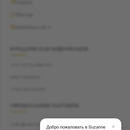
Telegram
WhatsApp
info@suzannecode.ru
ЮРИДИЧЕСКАЯ ИНФОРМАЦИЯ
ООО "БЭСТДАЙМОНД"
ИНН: 7704459040
ОГРН: 1187746720259
ОФИЦИАЛЬНЫЕ ПАРТНЕРЫ
Сеть премиум салонов красоты
Privé7
Добро пожаловать в Suzanne