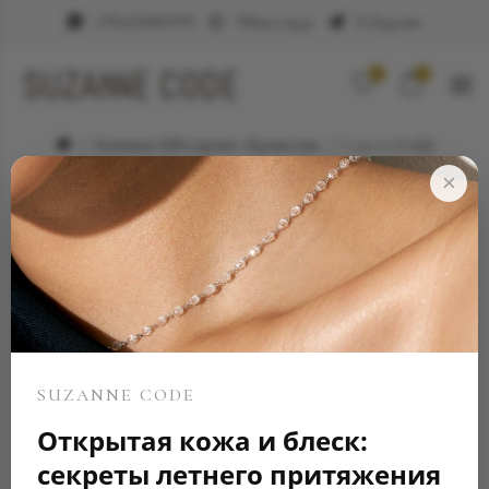
+79623682999
WhatsApp
Telegram
0
0
Элитные ювелирные украшения
Серьга Кафф
×
SUZANNE CODE
Открытая кожа и блеск:
секреты летнего притяжения