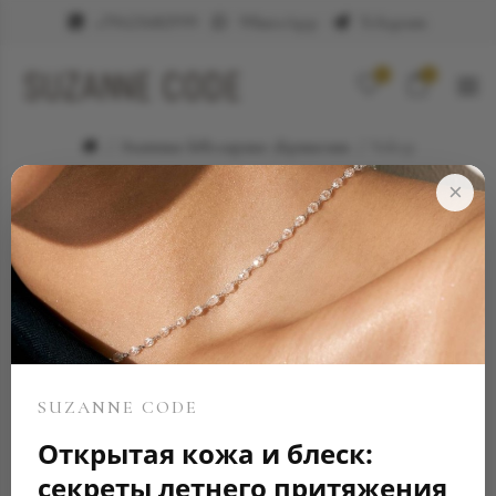
+79623682999
WhatsApp
Telegram
0
0
Элитные ювелирные украшения
Чокер
×
SUZANNE CODE
Открытая кожа и блеск:
секреты летнего притяжения