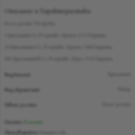
Описание и Характеристики
Белое золото 750 пробы,
1 бриллиант LG, в огранке «Груша» 0.733 карата,
24 бриллианта LG, в огранке «Груша» 3.846 карата,
906 бриллиантов LG, в огранке «Круг» 9.117 карата.
Вид камней
Бриллиант
Вид украшений
Чокер
Цвет золота
Белое золото
Наличие:
В наличии
Производитель:
SuzanneCode