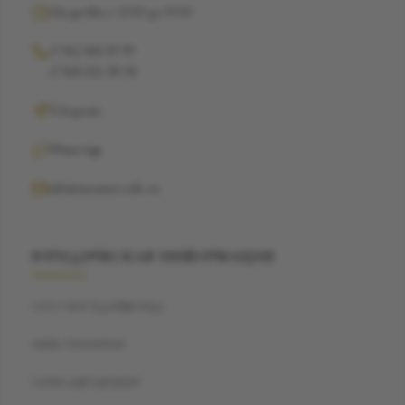
Ежедневно с 12:00 до 19:00
+7 962 368-29-99
+7 968 021-38-90
Telegram
WhatsApp
info@suzannecode.ru
ЮРИДИЧЕСКАЯ ИНФОРМАЦИЯ
ООО "БЭСТДАЙМОНД"
ИНН: 7704459040
ОГРН: 1187746720259