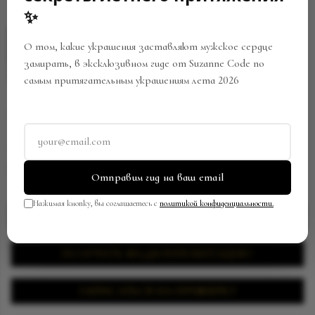
✨
О том, какие украшения заставляют мужское сердце
замирать, в эксклюзивном гиде от Suzanne Code по
самым притягательным украшениям лета 2026
ЧОКЕР
Артикул:
NW-0196/SC529
В закладки
Поделиться
Отправим гид на ваш email
Нажимая кнопку, вы соглашаетесь с
политикой конфиденциальности.
ЗАПРОСИТЬ ЦЕНУ
ПОЛУЧИТЬ ВИДЕОПРЕЗЕНТАЦИЮ
ЗАПИСАТЬСЯ НА ПРИМЕРКУ