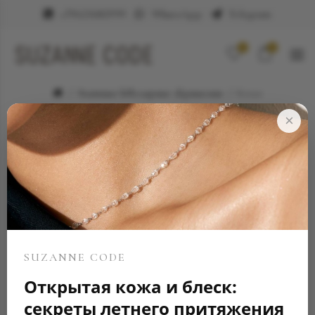
+79623682999
WhatsApp
Telegram
0
0
Элитные ювелирные украшения
Колье
×
SUZANNE CODE
Открытая кожа и блеск:
секреты летнего притяжения