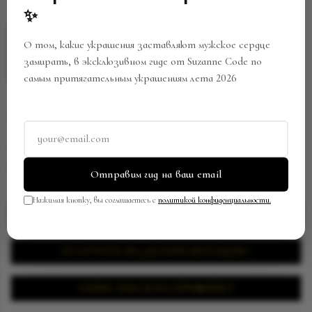
✨
О том, какие украшения заставляют мужское сердце
замирать, в эксклюзивном гиде от Suzanne Code по
самым притягательным украшениям лета 2026
КОЛЬЕ
Артикул:
NW-0395/SC529102408
В закладки
Поделиться
Отправим гид на ваш email
Нажимая кнопку, вы соглашаетесь с
политикой конфиденциальности.
ЗАПРОСИТЬ ЦЕНУ
ПОЛУЧИТЬ ВИДЕОПРЕЗЕНТАЦИЮ
ЗАПИСАТЬСЯ НА ПРИМЕРКУ