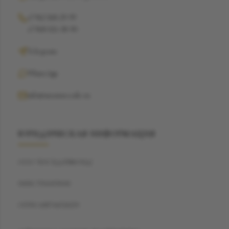
+7 962 368-29-99
+7 968 021-38-90
Telegram
WhatsApp
info@suzannecode.ru
ЮРИДИЧЕСКАЯ ИНФОРМАЦИЯ
ООО "БЭСТДАЙМОНД"
ИНН: 7704459040
ОГРН: 1187746720259