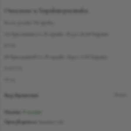
Описание и Характеристики
Белое золото 750 пробы,
153 бриллианта LG, в огранке «Роза» 20.419 карата
F/VS1
80 бриллиантов LG, в огранке «Круг» 0.255 карата
D-F/VVS
93 см
Вид украшений
Колье
Наличие:
В наличии
Производитель:
SuzanneCode