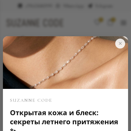
+79623682999
WhatsApp
Telegram
0
0
Элитные ювелирные украшения
Кольцо
×
SUZANNE CODE
Открытая кожа и блеск:
секреты летнего притяжения
✨