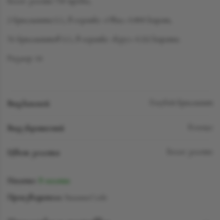
Белое золото 750 пробы,
2 бриллианта LG, в огранке «Овал» 0.800 карат,
76 бриллиантов LG, в огранке «Круг» 0.212 карата.
Размер: 14
Вид камней
Голубой бриллиант
Вид украшений
Кольцо
Цвет золота
Белое золото
Наличие:
В наличии
Производитель:
SuzanneCode