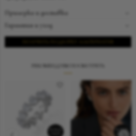
Примерка и доставка
Познакомиться с понравившимся украшением можно
Гарантия и уход
ежедневно с 12:00 до 19:00 в бутике Suzanne Code jewelry
Гарантия и уход
по адресу Москва, ул. Рочдельская дом 15 стр 16 А.
ПОЛУЧИТЬ ПОДБОРКУ АЛЬТЕРНАТИВ
Подробнее о примерке
РЕКОМЕНДУЕМ ПОСМОТРЕТЬ
SOLD
SOLD
OUT
OUT