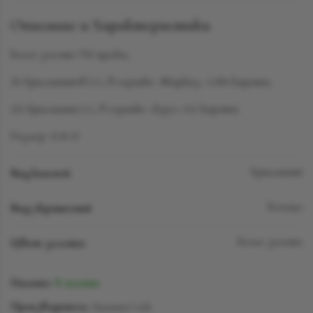
Описание и Характеристики
Белое золото 750 пробы,
26 бриллиантов LG, в огранке «Маркиз» 2.184 карата,
121 бриллиант LG, в огранке «Круг» 0.6 карата.
Размер: 15.8-17
Вид камней
Бриллиант
Вид украшений
Кольцо
Цвет золота
Белое золото
Наличие:
В наличии
Производитель:
SuzanneCode