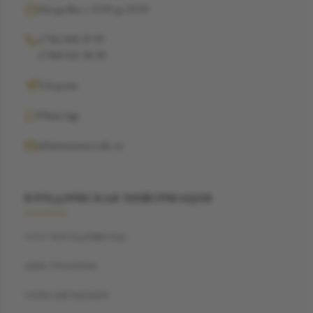
Ежедневно с 12:00 до 19:00
+7 962 368-29-99
+7 968 021-38-90
Telegram
WhatsApp
info@suzannecode.ru
ЮРИДИЧЕСКАЯ ИНФОРМАЦИЯ
ООО "БЭСТДАЙМОНД"
ИНН: 7704459040
ОГРН: 1187746720259