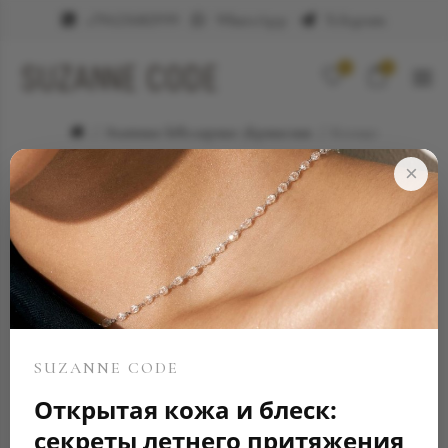
+79623682999
WhatsApp
Telegram
0
0
Элитные ювелирные украшения
Кольцо
×
SUZANNE CODE
Открытая кожа и блеск:
секреты летнего притяжения