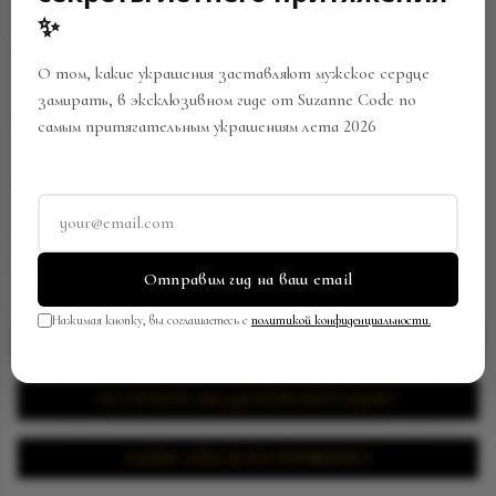
✨
О том, какие украшения заставляют мужское сердце
замирать, в эксклюзивном гиде от Suzanne Code по
самым притягательным украшениям лета 2026
КОЛЬЦО
Артикул:
RW-0304/SC129
В закладки
Поделиться
Отправим гид на ваш email
Нажимая кнопку, вы соглашаетесь с
политикой конфиденциальности.
ЗАПРОСИТЬ ЦЕНУ
ПОЛУЧИТЬ ВИДЕОПРЕЗЕНТАЦИЮ
ЗАПИСАТЬСЯ НА ПРИМЕРКУ