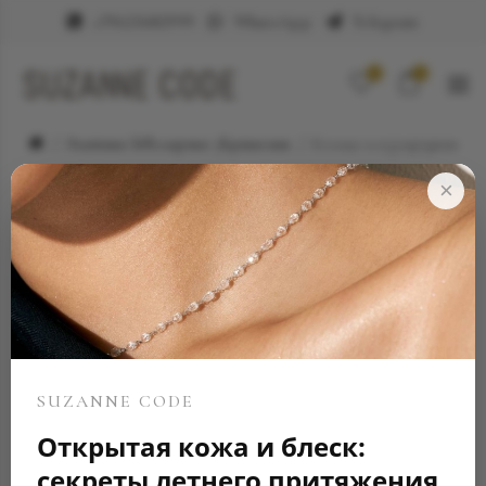
+79623682999
WhatsApp
Telegram
0
0
Элитные ювелирные украшения
Кольцо и изумрудами
×
SUZANNE CODE
Открытая кожа и блеск:
секреты летнего притяжения