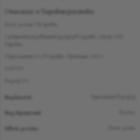
Описание и Характеристики
Белое золото 750 пробы,
1 рекристаллизованный изумруд в огранке «Ашер» 2.70
карата,
2 бриллианта LG, в огранке «Трапеция» 1.05 сt
D-F/VVS
Размер 17.2
Вид камней
Бриллиант/Изумруд
Вид украшений
Кольцо
Цвет золота
Белое золто