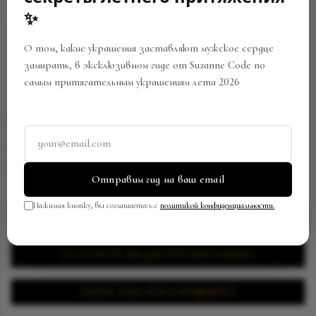
✨
О том, какие украшения заставляют мужское сердце
замирать, в эксклюзивном гиде от Suzanne Code по
самым притягательным украшениям лета 2026
КОЛЬЦО И ИЗУМРУДАМИ
Артикул:
RW-0594/SC126062417
В закладки
Поделиться
Отправим гид на ваш email
Нажимая кнопку, вы соглашаетесь с
политикой конфиденциальности.
ЗАПРОСИТЬ ЦЕНУ
ПОЛУЧИТЬ ВИДЕОПРЕЗЕНТАЦИЮ
ЗАПИСАТЬСЯ НА ПРИМЕРКУ