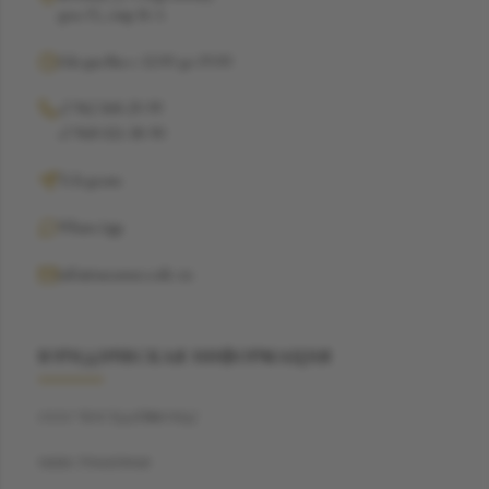
дом 15, стр 16 А
Ежедневно с 12:00 до 19:00
+7 962 368-29-99
+7 968 021-38-90
Telegram
WhatsApp
info@suzannecode.ru
ЮРИДИЧЕСКАЯ ИНФОРМАЦИЯ
ООО "БЭСТДАЙМОНД"
ИНН: 7704459040