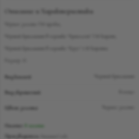
Описание и Характеристики
Чёрное золото 750 пробы,
Чёрный бриллиант в огранке "Бриоллет" 7.50 карат,
Чёрный бриллиант в огранке "Круг" 1.30 карата.
Размер: 15
Вид камней
Черный бриллиант
Вид украшений
Кольцо
Цвет золота
Черное золото
Наличие:
В наличии
Производитель:
SuzanneCode