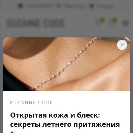
+79623682999
WhatsApp
Telegram
0
0
Элитные ювелирные украшения
Кольцо
×
SUZANNE CODE
Открытая кожа и блеск:
секреты летнего притяжения