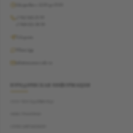
Ежедневно с 12:00 до 19:00
+7 962 368-29-99
+7 968 021-38-90
Telegram
WhatsApp
info@suzannecode.ru
ЮРИДИЧЕСКАЯ ИНФОРМАЦИЯ
ООО "БЭСТДАЙМОНД"
ИНН: 7704459040
ОГРН: 1187746720259