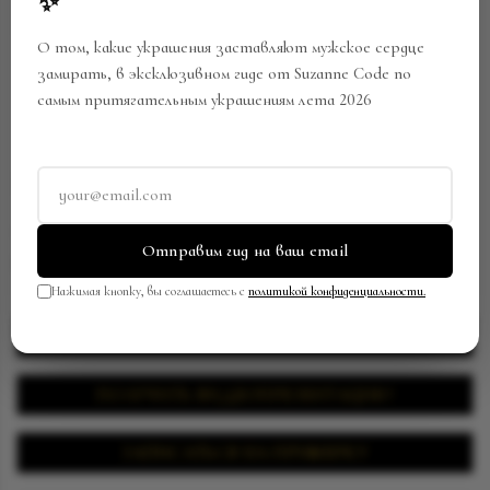
✨
О том, какие украшения заставляют мужское сердце
замирать, в эксклюзивном гиде от Suzanne Code по
самым притягательным украшениям лета 2026
КОЛЬЦО
Артикул:
RW-0280/SC129
Отправим гид на ваш email
В закладки
Поделиться
Нажимая кнопку, вы соглашаетесь с
политикой конфиденциальности.
ЗАПРОСИТЬ ЦЕНУ
ПОЛУЧИТЬ ВИДЕОПРЕЗЕНТАЦИЮ
ЗАПИСАТЬСЯ НА ПРИМЕРКУ