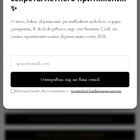
SOLD
✨
OUT
О том, какие украшения заставляют мужское сердце
замирать, в эксклюзивном гиде от Suzanne Code по
самым притягательным украшениям лета 2026
СЕРЬГИ И ИЗУМРУДАМИ
Артикул:
102206
Отправим гид на ваш email
В закладки
Поделиться
Нажимая кнопку, вы соглашаетесь с
политикой конфиденциальности.
ЗАПРОСИТЬ ЦЕНУ
ПОЛУЧИТЬ ВИДЕОПРЕЗЕНТАЦИЮ
ЗАПИСАТЬСЯ НА ПРИМЕРКУ