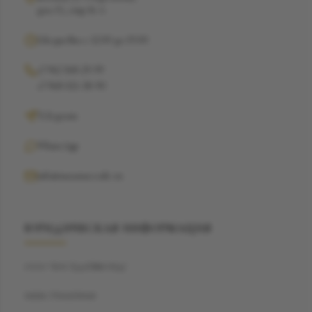
дом 15, стр 16 А
Ежедневно с 12:00 до 19:00
+7 962 368-29-99
+7 968 021-38-90
Telegram
WhatsApp
info@suzannecode.ru
ЮРИДИЧЕСКАЯ ИНФОРМАЦИЯ
ООО "БЭСТДАЙМОНД"
ИНН: 7704459040