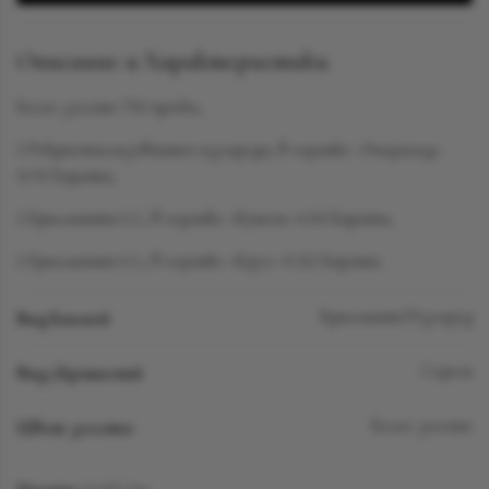
Описание и Характеристики
Белое золото 750 пробы,
2 Рекристаллизованных изумруда, в огранке «Эмеральд»
11.92 карата,
2 бриллианта LG, в огранке «Кушон» 6.04 карата,
2 бриллианта LG, в огранке «Круг» 0.212 карата.
Вид камней
Бриллиант/Изумруд
Вид украшений
Серьги
Цвет золота
Белое золото