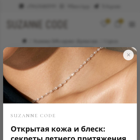
+79623682999
WhatsApp
Telegram
0
0
Элитные ювелирные украшения
Серьги
Серьги и изумрудами
×
SUZANNE CODE
Открытая кожа и блеск:
секреты летнего притяжения