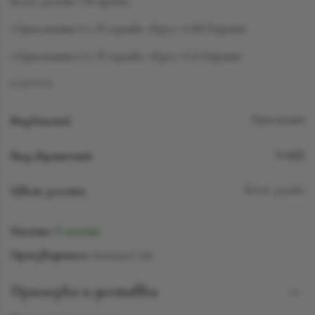
Белое золото 750 пробы,
2 бриллианта LG, в огранке «Круг» 0.285 карата
4 бриллианта LG, в огранке «Круг» 0.23 карата
D-F/VVS
Вид камней
Бриллиант
Вид украшений
Кафф
Цвет золота
Белое золто
Наличие:
В наличии
Производитель:
SuzanneCode
Примерка и доставка
Познакомиться с понравившимся украшением можно