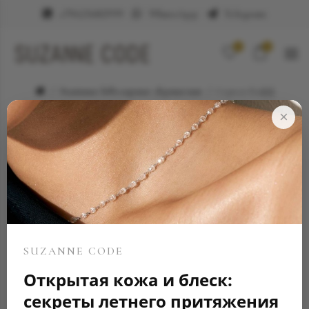
+79623682999
WhatsApp
Telegram
0
0
Элитные ювелирные украшения
Серьга Кафф
×
SUZANNE CODE
Открытая кожа и блеск:
секреты летнего притяжения