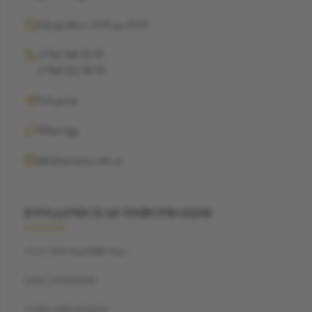
Ежедневно с 12:00 до 19:00
+7 962 368-29-99
+7 968 021-38-90
Telegram
WhatsApp
info@suzannecode.ru
ЮРИДИЧЕСКАЯ ИНФОРМАЦИЯ
ООО "БЭСТДАЙМОНД"
ИНН: 7704459040
ОГРН: 1187746720259