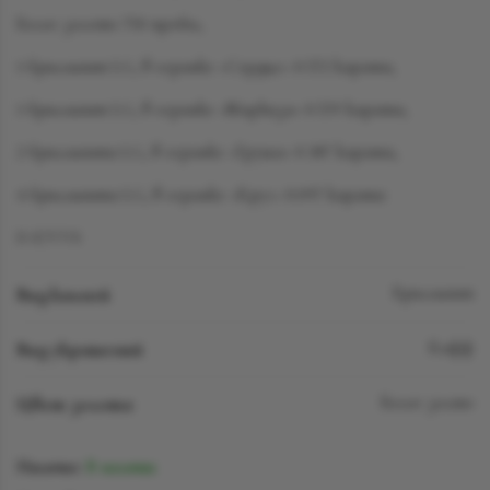
Белое золото 750 пробы,
1 бриллиант LG, в огранке «Сердце» 0.572 карата,
1 бриллиант LG, в огранке «Маркиза» 0.559 карата,
2 бриллианта LG, в огранке «Груша» 0.387 карата,
4 бриллианта LG, в огранке «Круг» 0.097 карата
D-F/VVS
Вид камней
Бриллиант
Вид украшений
Кафф
Цвет золота
Белое золто
Наличие:
В наличии