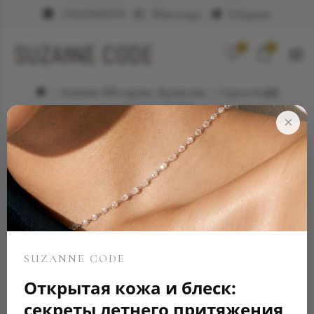
+79623682999
WhatsApp
Telegram
0
0
Элитные ювелирные украшения
Серьги Кафф
Серьга Кафф
×
SUZANNE CODE
Открытая кожа и блеск:
секреты летнего притяжения