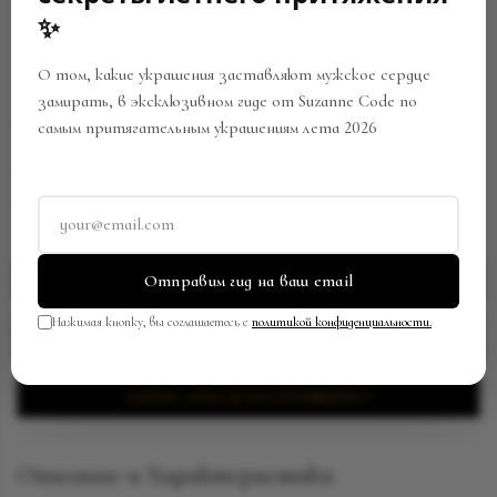
✨
О том, какие украшения заставляют мужское сердце
замирать, в эксклюзивном гиде от Suzanne Code по
СЕРЬГА КАФФ
самым притягательным украшениям лета 2026
Артикул:
EW-0576/SC229112404
В закладки
Поделиться
ЗАПРОСИТЬ ЦЕНУ
Отправим гид на ваш email
Нажимая кнопку, вы соглашаетесь с
политикой конфиденциальности.
ПОЛУЧИТЬ ВИДЕОПРЕЗЕНТАЦИЮ
ЗАПИСАТЬСЯ НА ПРИМЕРКУ
Описание и Характеристики