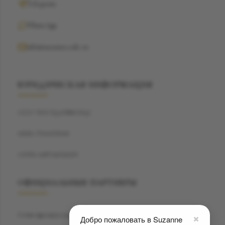
Telegram
WhatsApp
info@suzannecode.ru
ЮРИДИЧЕСКАЯ ИНФОРМАЦИЯ
ООО "БЭСТДАЙМОНД"
ИНН: 7704459040
ОГРН: 1187746720259
ОФИЦИАЛЬНЫЕ ПАРТНЕРЫ
Сеть премиум салонов красоты
Privé7
Добро пожаловать в Suzanne