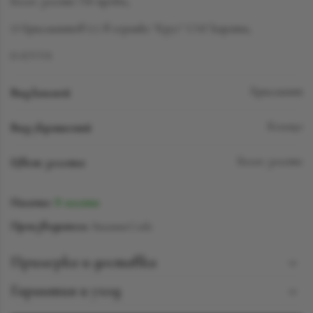
Белое золото 750 пробы,
13 бриллиантов LG в огранке "Круг" 5.747 карата,
D-F/VVS
Вид камней
Бриллиант
Вид украшений
Кольцо
Цвет золота
Белое золото
Наличие:
В наличии
Производитель:
SuzanneCode
Примерка и доставка
Познакомиться с понравившимся украшением можно
Гарантия и уход
ежедневно с 12:00 до 19:00 в бутике Suzanne Code jewelry