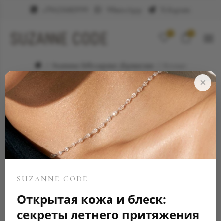
+79623682999
WhatsApp
Telegram
0
0
Элитные ювелирные украшения
Кольцо
×
SUZANNE CODE
Открытая кожа и блеск:
секреты летнего притяжения