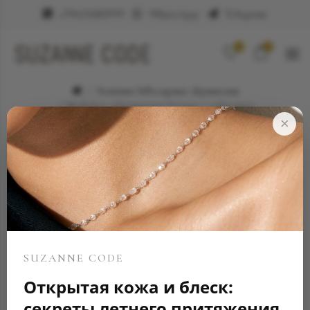
+79623682999
WhatsApp
Telegram
0
0
Элитные ювелирные украшения
Мужское обручальное кольцо с секретом
×
SUZANNE CODE
Открытая кожа и блеск:
секреты летнего притяжения