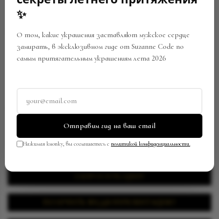
✨
О том, какие украшения заставляют мужское сердце
замирать, в эксклюзивном гиде от Suzanne Code по
самым притягательным украшениям лета 2026
МУЖСКОЕ ОБРУЧАЛЬНОЕ КОЛЬЦО
С СЕКРЕТОМ
Отправим гид на ваш email
Артикул:
RW-0444/SC12102307
Нажимая кнопку, вы соглашаетесь с
политикой конфиденциальности.
В закладки
Поделиться
ЗАПРОСИТЬ ЦЕНУ
ПОЛУЧИТЬ ВИДЕОПРЕЗЕНТАЦИЮ