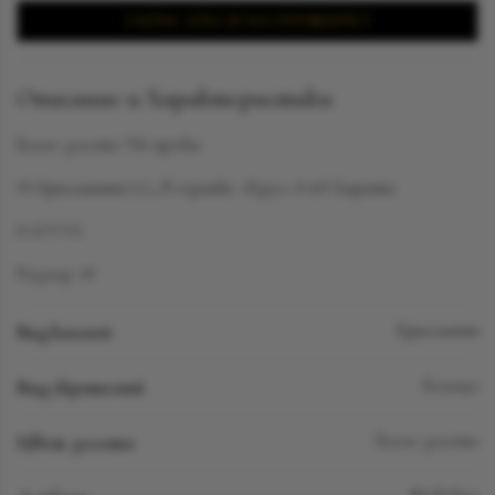
ЗАПИСАТЬСЯ НА ПРИМЕРКУ
Описание и Характеристики
Белое золото 750 пробы
93 бриллианта LG, в огранке «Круг» 0.415 карата
D-F/VVS
Размер: 19
Вид камней
Бриллиант
Вид украшений
Кольцо
Цвет золота
Белое золото