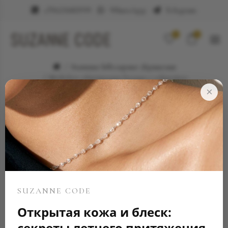
+79623682999
WhatsApp
Telegram
0
0
Элитные ювелирные украшения
Мужское обручальное кольцо с секретом
×
SUZANNE CODE
Открытая кожа и блеск:
секреты летнего притяжения