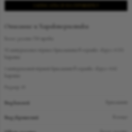
ЗАПИСАТЬСЯ НА ПРИМЕРКУ
Описание и Характеристики
Белое золото 750 пробы
92 натуральных чёрных бриллианта в огранке «Круг» 0.555
карата
1 натуральный чёрный бриллиант в огранке «Круг» 0.02
карата
Размер: 19
Вид камней
Бриллиант
Вид украшений
Кольцо
Белое золото