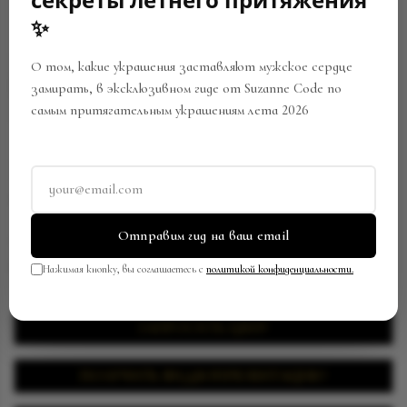
✨
О том, какие украшения заставляют мужское сердце
замирать, в эксклюзивном гиде от Suzanne Code по
самым притягательным украшениям лета 2026
МУЖСКОЕ ОБРУЧАЛЬНОЕ КОЛЬЦО
С СЕКРЕТОМ
Отправим гид на ваш email
Артикул:
RW-0462/SC12102328
В закладки
Поделиться
Нажимая кнопку, вы соглашаетесь с
политикой конфиденциальности.
ЗАПРОСИТЬ ЦЕНУ
ПОЛУЧИТЬ ВИДЕОПРЕЗЕНТАЦИЮ