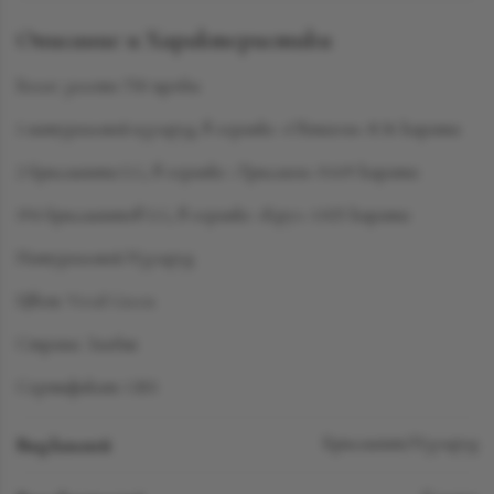
Описание и Характеристики
Белое золото 750 пробы
1 натуральный изумруд, в огранке «Октагон» 8.36 карата
2 бриллианта LG, в огранке «Триллион» 0.619 карата
194 бриллиантов LG, в огранке «Круг» 1.025 карата
Натуральный Изумруд
Цвет: Vivid Green
Страна: Замбия
Сертификат: GRS
Вид камней
Бриллиант/Изумруд