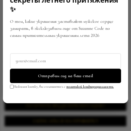
OUT
✨
О том, какие украшения заставляют мужское сердце
замирать, в эксклюзивном гиде от Suzanne Code по
самым притягательным украшениям лета 2026
КОЛЬЦО И ИЗУМРУДАМИ
Артикул:
022203
В закладки
Поделиться
Отправим гид на ваш email
Нажимая кнопку, вы соглашаетесь с
политикой конфиденциальности.
ЗАПРОСИТЬ ЦЕНУ
ПОЛУЧИТЬ ВИДЕОПРЕЗЕНТАЦИЮ
ЗАПИСАТЬСЯ НА ПРИМЕРКУ