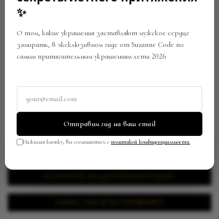
OUT
✨
О том, какие украшения заставляют мужское сердце
замирать, в эксклюзивном гиде от Suzanne Code по
самым притягательным украшениям лета 2026
КОЛЬЦО И ИЗУМРУДАМИ
Артикул:
082127
В закладки
Поделиться
Отправим гид на ваш email
Нажимая кнопку, вы соглашаетесь с
политикой конфиденциальности.
ЗАПРОСИТЬ ЦЕНУ
ПОЛУЧИТЬ ВИДЕОПРЕЗЕНТАЦИЮ
ЗАПИСАТЬСЯ НА ПРИМЕРКУ