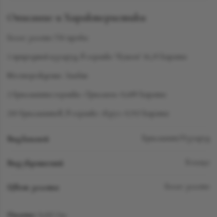
Описание и Характеристики
Белое золото 750 пробы
1 природный изумруд, в огранке "Кушон" 16,19 карата
Месторождение: Замбия
2 бриллианта огранки «Триллион» 0,689 карата
210 бриллиантов, в огранке «Круг» 0,913 карата
Вид камней
Бриллиант/Изумруд
Вид украшений
Кольцо
Цвет золота
Белое золото
Наличие:
Sold Out