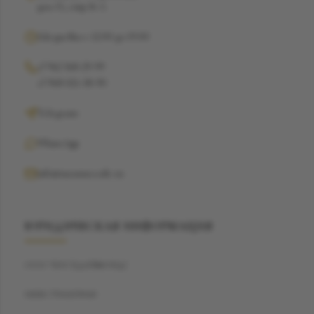
дом 15, стр 16 А
Ежедневно с 12:00 до 19:00
+7 962 368-29-99
+7 968 021-38-90
Telegram
WhatsApp
info@suzannecode.ru
ЮРИДИЧЕСКАЯ ИНФОРМАЦИЯ
ООО "БЭСТДАЙМОНД"
ИНН: 7704459040