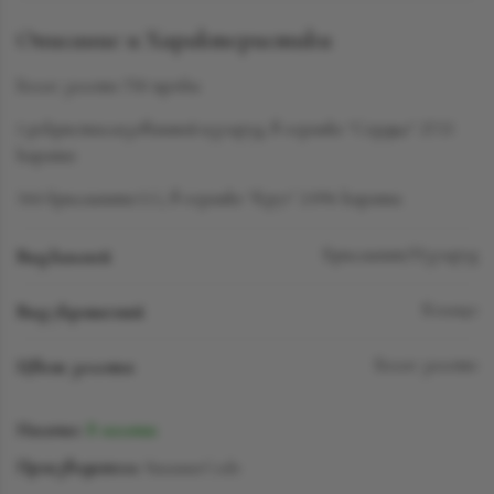
Описание и Характеристики
Белое золото 750 пробы
1 рекристаллизованный изумруд, в огранке "Сердце" 27.53
карата
344 бриллианта LG, в огранке "Круг" 2.096 карата.
Вид камней
Бриллиант/Изумруд
Вид украшений
Кольцо
Цвет золота
Белое золото
Наличие:
В наличии
Производитель:
SuzanneCode