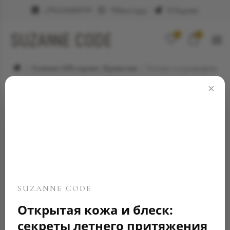
+79623682999
WhatsApp
Telegram
0
0
Элитные ювелирные украшения
Кольцо и изумрудами
×
SUZANNE CODE
Открытая кожа и блеск:
секреты летнего притяжения