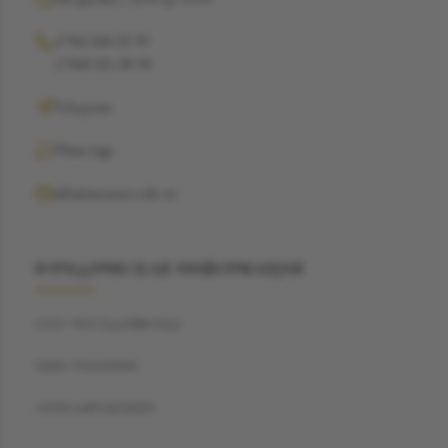
+7 962 368-29-99
+7 968 021-38-90
Telegram
WhatsApp
info@suzannecode.ru
ЮРИДИЧЕСКАЯ ИНФОРМАЦИЯ
ООО "БЭСТДАЙМОНД"
ИНН: 7704459040
ОГРН: 1187746720259